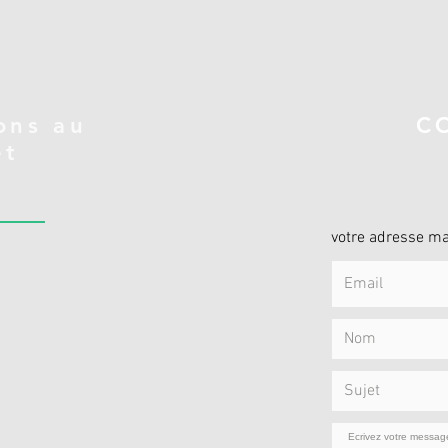
ons au
C
et
votre adresse ma