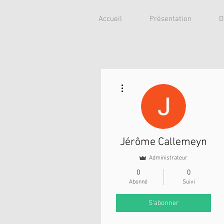
Accueil
Présentation
D
Plus d'actions
Jérôme Callemeyn
Administrateur
0
0
Abonné
Suivi
S'abonner